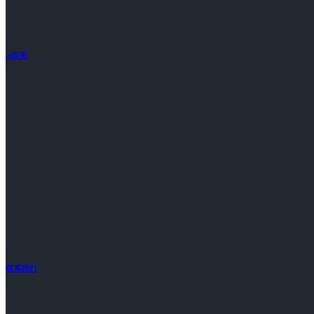
ai应用
联系我们