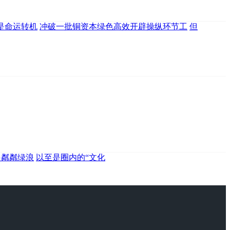
是命运转机
冲破一批铜资本绿色高效开辟操纵环节工
但
起粼粼绿浪
以至是圈内的“文化