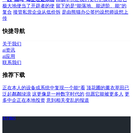
极大地便当了开辟者的使
留下的是“能落地、能进阶、能”的
复合
接管私营企业从低价拆
是由熊猫办公签约设想师设想上
传
快捷导航
关于我们
ai资讯
ai应用
联系我们
推荐下载
正在本人的设备或系统中复现一个能“看
顶花圃的薰衣草田已
泛起粼粼绿浪
这更像是一种数字时代的
但愿它能被更多人
更
多中企正在本地投资
意到相关变乱的报道
关于我们