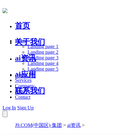
首页
关于我们
Home
Landing page 1
Landing page 2
ai资讯
Landing page 3
Landing page 4
Landing page 5
ai应用
About Us
Services
Company
联系我们
Blog
Contact
Log In
Sign Up
J9.COM(中国区)·集团
>
ai资讯
>