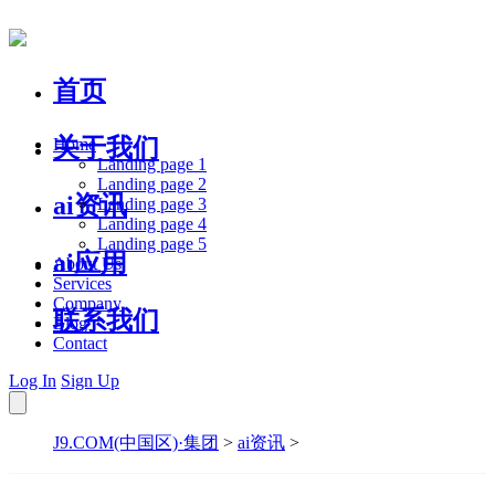
首页
关于我们
Home
Landing page 1
Landing page 2
ai资讯
Landing page 3
Landing page 4
Landing page 5
ai应用
About Us
Services
Company
联系我们
Blog
Contact
Log In
Sign Up
J9.COM(中国区)·集团
>
ai资讯
>